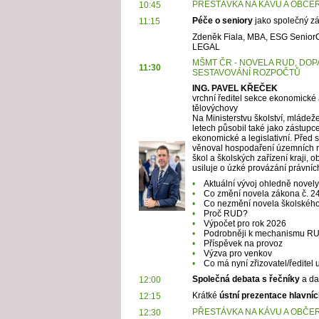
PŘESTÁVKA NA KÁVU A OBČE
10:45
Péče o seniory
jako společný zá
11:15
Zdeněk Fiala, MBA, ESG Senior
LEGAL
MŠMT ČR - NOVELA RUD, DO
11:30
SESTAVOVÁNÍ ROZPOČTŮ
ING. PAVEL KŘEČEK
vrchní ředitel sekce ekonomické a
tělovýchovy
Na Ministerstvu školství, mládež
letech působil také jako zástupc
ekonomické a legislativní. Před
věnoval hospodaření územních r
škol a školských zařízení kraji, 
usiluje o úzké provázání právn
•
Aktuální vývoj ohledně novely
•
Co změní novela zákona č. 2
•
Co nezmění novela školskéh
•
Proč RUD?
•
Výpočet pro rok 2026
•
Podrobněji k mechanismu R
•
Příspěvek na provoz
•
Výzva pro venkov
•
Co má nyní zřizovatel/ředitel 
Společná debata s řečníky
a dal
12:00
Krátké
ústní prezentace hlavníc
12:15
PŘESTÁVKA NA KÁVU A OBČE
12:30