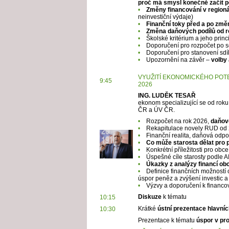
proč má smysl konečně začít p
•
Změny financování v regioná
neinvestiční výdaje)
•
Finanční toky před a po zm
•
Změna daňových podílů od r
•
Školské kritérium a jeho princ
•
Doporučení pro rozpočet po 
•
Doporučení pro stanovení sdí
•
Upozornění na závěr –
volby
VYUŽITÍ EKONOMICKÉHO POTE
9:45
2026
ING. LUDĚK TESAŘ
ekonom specializující se od roku
ČR a ÚV ČR.
•
Rozpočet na rok 2026,
daňové
•
Rekapitulace novely RUD od 
•
Finanční realita, daňová odpo
•
Co může starosta dělat pro 
•
Konkrétní příležitosti pro obc
•
Úspešné cíle starosty podle A
•
Úkazky z analýzy financí obc
•
Definice finančních možností ob
úspor peněz a zvýšení investic a
•
Výzvy a doporučení k financov
Diskuze
k tématu
10:15
Krátké
ústní prezentace hlavníc
10:30
Prezentace k tématu
úspor v pro