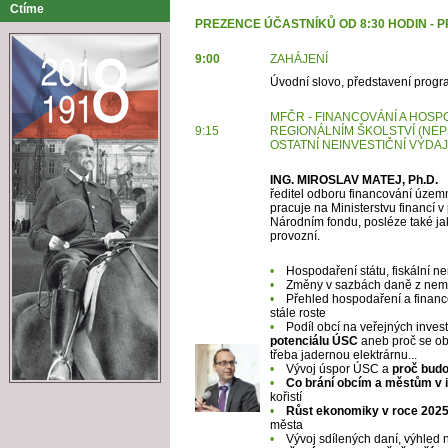
Ctíme
PREZENCE ÚČASTNÍKŮ OD 8:30 HODIN - 
9:00
ZAHÁJENÍ
Úvodní slovo, představení prog
MFČR - FINANCOVÁNÍ A HOS
9:15
REGIONÁLNÍM
ŠKOLSTVÍ (NE
OSTATNÍ
NEINVESTIČNÍ VÝDAJ
ING. MIROSLAV MATEJ, Ph.D.
ředitel odboru financování územn
pracuje na Ministerstvu financí v
Národním fondu, posléze také ja
provozní.
•
Hospodaření státu, fiskální 
•
Změny v sazbách daně z nemo
•
Přehled hospodaření a financ
stále roste
•
Podíl obcí na veřejných invest
potenciálu ÚSC
aneb proč se obc
třeba jadernou elektrárnu...
•
Vývoj úspor ÚSC a
proč budou
•
Co brání obcím a městům v 
kořistí
•
Růst ekonomiky v roce 202
města
•
Vývoj sdílených daní, výhled n