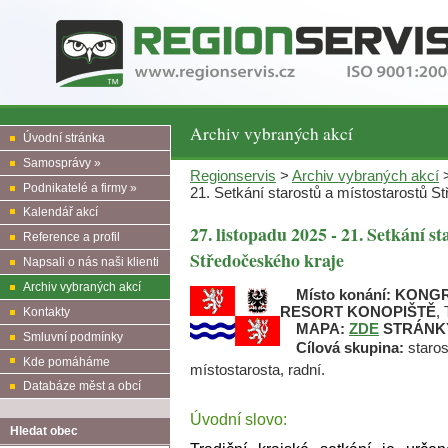
Archiv vybraných akcí
Úvodní stránka
Samosprávy »
Regionservis
>
Archiv vybraných akcí
>
Podnikatelé a firmy »
21. Setkání starostů a místostarostů S
Kalendář akcí
27. listopadu 2025 - 21. Setkání s
Reference a profil
Středočeského kraje
Napsali o nás naši klienti
Archiv vybraných akcí
Místo konání:
KONGR
RESORT KONOPIŠTĚ
,
Kontakty
MAPA:
ZDE
STRÁNKY
Smluvní podmínky
Cílová skupina:
staros
Kde pomáháme
místostarosta, radní.
Databáze měst a obcí
Úvodní slovo:
Hledat obec