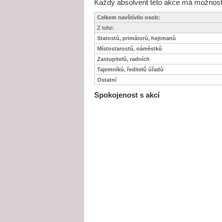
Každý absolvent této akce má možnost j
Celkem navštívilo osob:
Z toho:
Starostů, primátorů, hejtmanů
Místostarostů, náměstků
Zastupitelů, radních
Tajemníků, ředitelů úřadů
Ostatní
Spokojenost s akcí