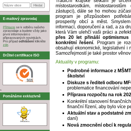
Tradiční krajské setkání je urče
místostarostkám, místostarostů
zástupci), dále se ho mohou zúčast
program je přizpůsoben potřebá
E-mailový zpravodaj
prosperity obcí a měst. Smyslem
informací, doporučení a rad, a za d
Přihlaste
se k odběru našeho
zpravodaje a budete vždy jako
která Vám ulehčí vaši práci a zefekt
první informováni o
přes 20 let přináší optimismus 
připravovaných novinkách.
Pro případ
odhlášení
klikněte
konkrétní řešení
. Program je roz
zde
.
obsahují ekonomické, legislativní i 
Samozřejmostí je také prostor věnov
Držitel certifikace ISO
Aktuality v programu:
Podrobné informace z MŠMT 
školství
Diskuze s řediteli odboru 
problematice financování nep
^
Příprava rozpočtu na rok 20
Pomáháme exkluzivně
Konkrétní stanovení finančních
finanční řízení, aby bylo více 
Aktuální stav a podstatné 
daní)
Nová zmocnění obcí k regul