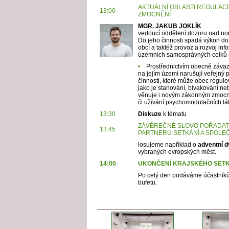
AKTUÁLNÍ OBLASTI REGULA
13:00
ZMOCNĚNÍ
MGR. JAKUB JOKLÍK
vedoucí oddělení dozoru nad n
Do jeho činnosti spadá výkon d
obcí a taktéž provoz a rozvoj in
územních samosprávných celků a
•
Prostřednictvím obecně závazn
na jejím území narušují veřejný 
činnosti, které může obec regulov
jako je stanování, bivakování ne
věnuje i novým zákonným zmocně
či užívání psychomodulačních lá
13:30
Diskuze
k tématu
ZÁVĚREČNÉ SLOVO POŘADAT
13:45
PARTNERŮ SETKÁNÍ A SPOLE
losujeme například o
adventní d
vybraných evropských měst.
14:00
UKONČENÍ KRAJSKÉHO SETK
Po celý den podáváme účastníkům
bufetu.